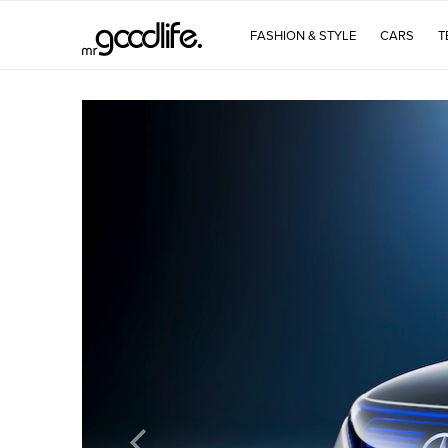
FASHION & STYLE
CARS
T