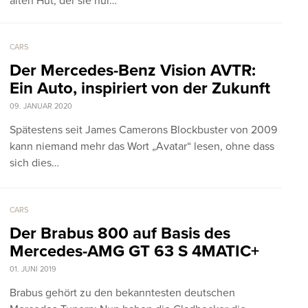
alten Hut, der sie nur…
CARS
Der Mercedes-Benz Vision AVTR:
Ein Auto, inspiriert von der Zukunft
09. JANUAR 2020
Spätestens seit James Camerons Blockbuster von 2009
kann niemand mehr das Wort „Avatar“ lesen, ohne dass
sich dies…
CARS
Der Brabus 800 auf Basis des
Mercedes-AMG GT 63 S 4MATIC+
01. JUNI 2019
Brabus gehört zu den bekanntesten deutschen