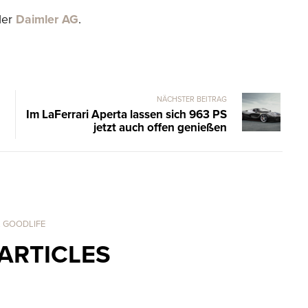
der
Daimler AG
.
NÄCHSTER BEITRAG
Im LaFerrari Aperta lassen sich 963 PS
jetzt auch offen genießen
. GOODLIFE
ARTICLES