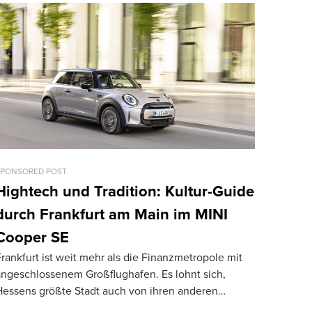
SPONSORED POST
CARS
LaFerrar
Hightech und Tradition: Kultur-Guide
km/h Dr
durch Frankfurt am Main im MINI
TheSUPERCA
Cooper SE
Drag Race 
rankfurt ist weit mehr als die Finanzmetropole mit
918 Spyder 
angeschlossenem Großflughafen. Es lohnt sich,
Hessens größte Stadt auch von ihren anderen…