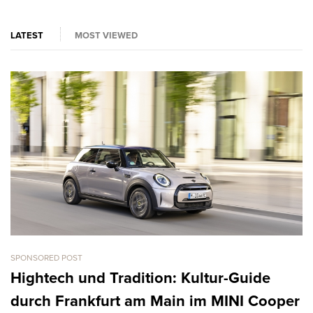
LATEST
MOST VIEWED
SPONSORED POST
CA
L
Hightech und Tradition: Kultur-Guide
k
durch Frankfurt am Main im MINI Cooper