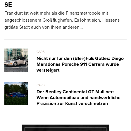
T
SE
R
Frankfurt ist weit mehr als die Finanzmetropole mit
ve
angeschlossenem Großflughafen. Es lohnt sich, Hessens
größte Stadt auch von ihren anderen…
CARS
Nicht nur für den (Blei-)Fuß Gottes: Diego
Maradonas Porsche 911 Carrera wurde
versteigert
CARS
Der Bentley Continental GT Mulliner:
Wenn Automobilbau und handwerkliche
Präzision zur Kunst verschmelzen