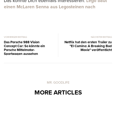
Das könnte Dich ebenfalls interessieren:
Lego baut
einen McLaren Senna aus Legosteinen nach
VORHERIGER BEITRAG
NÄCHSTER BEITRAG
Das Porsche 988 Vision
Netflix hat den ersten Trailer zu
Concept Car: So könnte ein
"El Camino: A Breaking Bad
Porsche Mittelmotor-
Movie" veröffentlicht
Sportwagen aussehen
MR. GOODLIFE
MORE ARTICLES