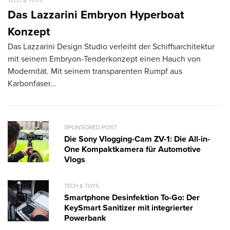
TECH & TOYS
TE
Das Lazzarini Embryon Hyperboat
i
Konzept
A
Das Lazzarini Design Studio verleiht der Schiffsarchitektur
La
mit seinem Embryon-Tenderkonzept einen Hauch von
un
Modernität. Mit seinem transparenten Rumpf aus
al
Karbonfaser…
SPONSORED POST
Die Sony Vlogging-Cam ZV-1: Die All-in-
One Kompaktkamera für Automotive
Vlogs
TECH & TOYS
Smartphone Desinfektion To-Go: Der
KeySmart Sanitizer mit integrierter
Powerbank