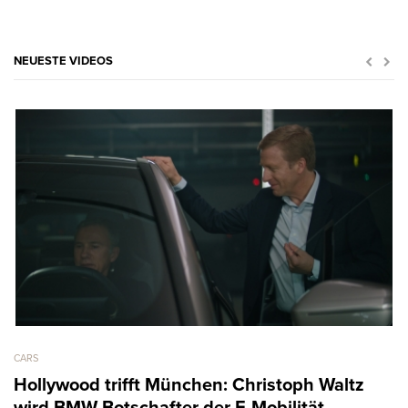
NEUESTE VIDEOS
CARS
AR
Hollywood trifft München: Christoph Waltz
M
wird BMW-Botschafter der E-Mobilität
B