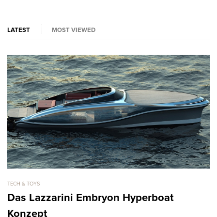
LATEST
MOST VIEWED
TECH & TOYS
TE
Das Lazzarini Embryon Hyperboat
i
Konzept
A