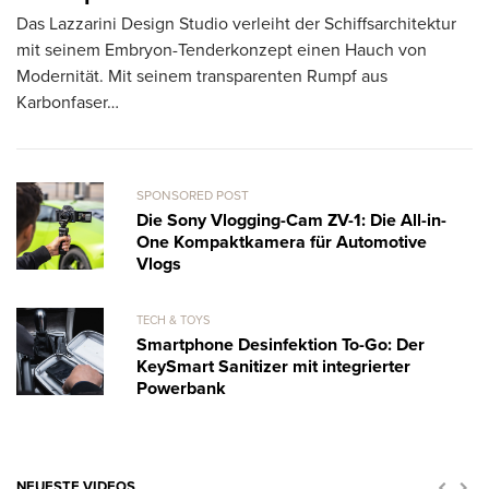
Das Lazzarini Design Studio verleiht der Schiffsarchitektur
La
mit seinem Embryon-Tenderkonzept einen Hauch von
un
Modernität. Mit seinem transparenten Rumpf aus
al
Karbonfaser…
SPONSORED POST
Die Sony Vlogging-Cam ZV-1: Die All-in-
One Kompaktkamera für Automotive
Vlogs
TECH & TOYS
Smartphone Desinfektion To-Go: Der
KeySmart Sanitizer mit integrierter
Powerbank
NEUESTE VIDEOS