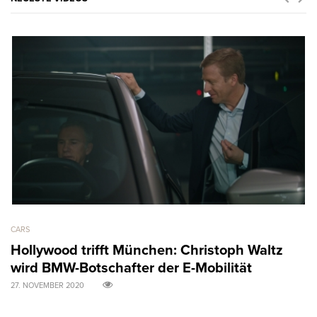
CARS
AR
Hollywood trifft München: Christoph Waltz
M
wird BMW-Botschafter der E-Mobilität
B
27. NOVEMBER 2020
31