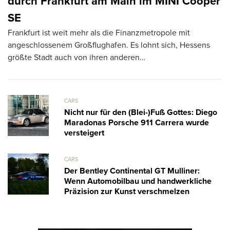
k
durch Frankfurt am Main im MINI Cooper
T
SE
R
Frankfurt ist weit mehr als die Finanzmetropole mit
ve
angeschlossenem Großflughafen. Es lohnt sich, Hessens
größte Stadt auch von ihren anderen…
CARS
Nicht nur für den (Blei-)Fuß Gottes: Diego
Maradonas Porsche 911 Carrera wurde
versteigert
CARS
Der Bentley Continental GT Mulliner:
Wenn Automobilbau und handwerkliche
Präzision zur Kunst verschmelzen