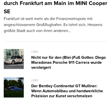
k
durch Frankfurt am Main im MINI Cooper
T
SE
R
Frankfurt ist weit mehr als die Finanzmetropole mit
ve
angeschlossenem Großflughafen. Es lohnt sich, Hessens
größte Stadt auch von ihren anderen…
CARS
Nicht nur für den (Blei-)Fuß Gottes: Diego
Maradonas Porsche 911 Carrera wurde
versteigert
CARS
Der Bentley Continental GT Mulliner:
Wenn Automobilbau und handwerkliche
Präzision zur Kunst verschmelzen