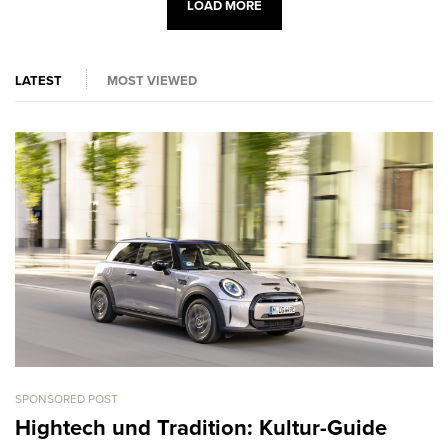
LOAD MORE
LATEST
MOST VIEWED
SPONSORED POST
CA
L
Hightech und Tradition: Kultur-Guide