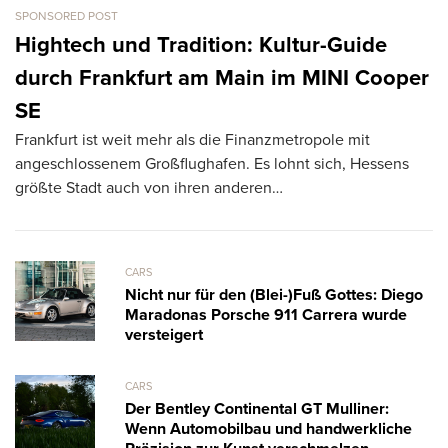
SPONSORED POST
CA
L
Hightech und Tradition: Kultur-Guide
k
durch Frankfurt am Main im MINI Cooper
T
SE
R
Frankfurt ist weit mehr als die Finanzmetropole mit
ve
angeschlossenem Großflughafen. Es lohnt sich, Hessens
größte Stadt auch von ihren anderen…
CARS
Nicht nur für den (Blei-)Fuß Gottes: Diego
Maradonas Porsche 911 Carrera wurde
versteigert
CARS
Der Bentley Continental GT Mulliner:
Wenn Automobilbau und handwerkliche