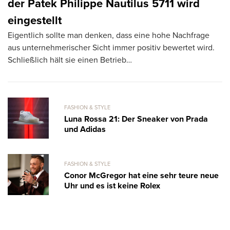
der Patek Philippe Nautilus 5711 wird
M
Di
eingestellt
h
Eigentlich sollte man denken, dass eine hohe Nachfrage
Pi
aus unternehmerischer Sicht immer positiv bewertet wird.
Schließlich hält sie einen Betrieb…
FASHION & STYLE
Luna Rossa 21: Der Sneaker von Prada
und Adidas
FASHION & STYLE
Conor McGregor hat eine sehr teure neue
Uhr und es ist keine Rolex