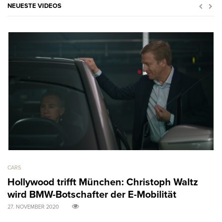
NEUESTE VIDEOS
CARS
AR
Hollywood trifft München: Christoph Waltz
M
wird BMW-Botschafter der E-Mobilität
B
27. NOVEMBER 2020
31