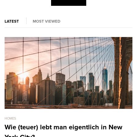
LATEST
MOST VIEWED
HOMES
HO
Wie (teuer) lebt man eigentlich in New
F