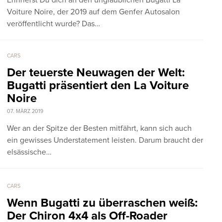
Erinnerst Du dich an den unglaublichen Bugatti La
Voiture Noire, der 2019 auf dem Genfer Autosalon
veröffentlicht wurde? Das…
CARS
Der teuerste Neuwagen der Welt:
Bugatti präsentiert den La Voiture
Noire
07. MÄRZ 2019
Wer an der Spitze der Besten mitfährt, kann sich auch
ein gewisses Understatement leisten. Darum braucht der
elsässische…
CARS
Wenn Bugatti zu überraschen weiß:
Der Chiron 4x4 als Off-Roader