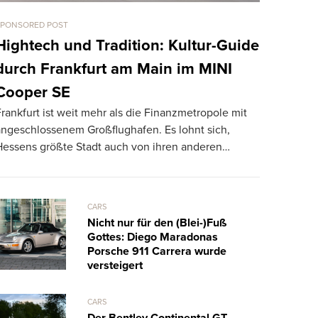
SPONSORED POST
CARS
LaFerrar
Hightech und Tradition: Kultur-Guide
km/h Dr
durch Frankfurt am Main im MINI
TheSUPERCA
Cooper SE
Drag Race 
rankfurt ist weit mehr als die Finanzmetropole mit
918 Spyder 
angeschlossenem Großflughafen. Es lohnt sich,
Hessens größte Stadt auch von ihren anderen…
CARS
Nicht nur für den (Blei-)Fuß
Gottes: Diego Maradonas
Porsche 911 Carrera wurde
versteigert
CARS
Der Bentley Continental GT