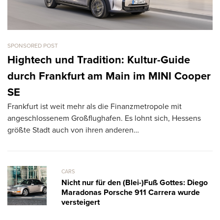
SPONSORED POST
CA
L
Hightech und Tradition: Kultur-Guide
k
durch Frankfurt am Main im MINI Cooper
T
SE
R
Frankfurt ist weit mehr als die Finanzmetropole mit
ve
angeschlossenem Großflughafen. Es lohnt sich, Hessens
größte Stadt auch von ihren anderen…
CARS
Nicht nur für den (Blei-)Fuß Gottes: Diego
Maradonas Porsche 911 Carrera wurde
versteigert